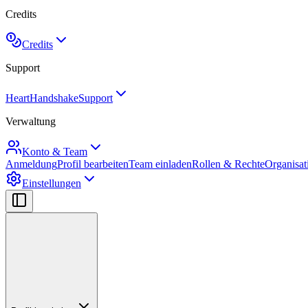
Credits
Credits
Support
HeartHandshake
Support
Verwaltung
Konto & Team
Anmeldung
Profil bearbeiten
Team einladen
Rollen & Rechte
Organisat
Einstellungen