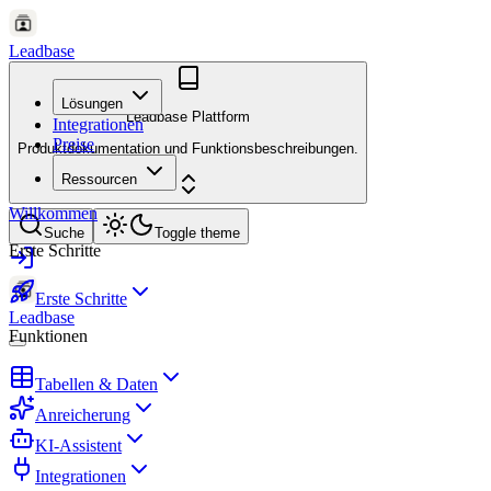
Leadbase
Lösungen
Leadbase Plattform
Integrationen
Preise
Produktdokumentation und Funktionsbeschreibungen.
Ressourcen
Willkommen
Suche
Toggle theme
Erste Schritte
Erste Schritte
Leadbase
Funktionen
Tabellen & Daten
Anreicherung
KI-Assistent
Integrationen