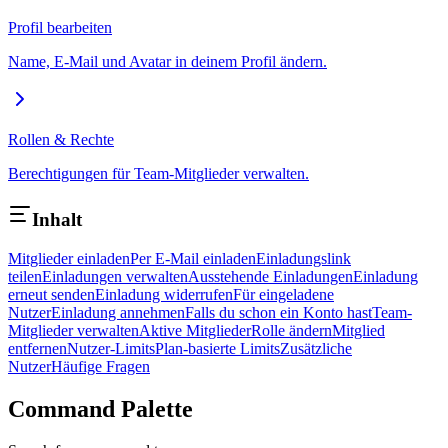
Profil bearbeiten
Name, E-Mail und Avatar in deinem Profil ändern.
Rollen & Rechte
Berechtigungen für Team-Mitglieder verwalten.
Inhalt
Mitglieder einladen
Per E-Mail einladen
Einladungslink
teilen
Einladungen verwalten
Ausstehende Einladungen
Einladung
erneut senden
Einladung widerrufen
Für eingeladene
Nutzer
Einladung annehmen
Falls du schon ein Konto hast
Team-
Mitglieder verwalten
Aktive Mitglieder
Rolle ändern
Mitglied
entfernen
Nutzer-Limits
Plan-basierte Limits
Zusätzliche
Nutzer
Häufige Fragen
Command Palette