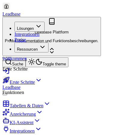
Leadbase
Lösungen
Leadbase Plattform
Integrationen
Preise
Produktdokumentation und Funktionsbeschreibungen.
Ressourcen
Willkommen
Suche
Toggle theme
Erste Schritte
Erste Schritte
Leadbase
Funktionen
Tabellen & Daten
Anreicherung
KI-Assistent
Integrationen