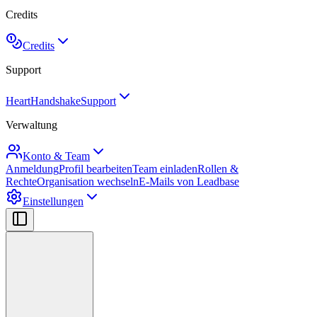
Credits
Credits
Support
HeartHandshake
Support
Verwaltung
Konto & Team
Anmeldung
Profil bearbeiten
Team einladen
Rollen &
Rechte
Organisation wechseln
E-Mails von Leadbase
Einstellungen