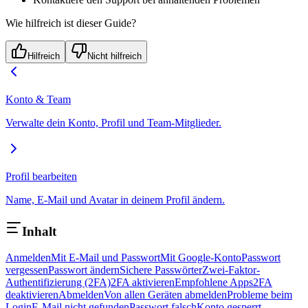
Wie hilfreich ist dieser Guide?
Hilfreich
Nicht hilfreich
Konto & Team
Verwalte dein Konto, Profil und Team-Mitglieder.
Profil bearbeiten
Name, E-Mail und Avatar in deinem Profil ändern.
Inhalt
Anmelden
Mit E-Mail und Passwort
Mit Google-Konto
Passwort
vergessen
Passwort ändern
Sichere Passwörter
Zwei-Faktor-
Authentifizierung (2FA)
2FA aktivieren
Empfohlene Apps
2FA
deaktivieren
Abmelden
Von allen Geräten abmelden
Probleme beim
Login
E-Mail nicht gefunden
Passwort falsch
Konto gesperrt