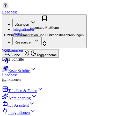
Leadbase
Lösungen
Leadbase Plattform
Integrationen
Preise
Produktdokumentation und Funktionsbeschreibungen.
Ressourcen
Willkommen
Suche
Toggle theme
Erste Schritte
Erste Schritte
Leadbase
Funktionen
Tabellen & Daten
Anreicherung
KI-Assistent
Integrationen