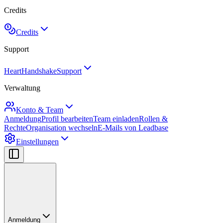
Credits
Credits
Support
HeartHandshake
Support
Verwaltung
Konto & Team
Anmeldung
Profil bearbeiten
Team einladen
Rollen &
Rechte
Organisation wechseln
E-Mails von Leadbase
Einstellungen
Anmeldung