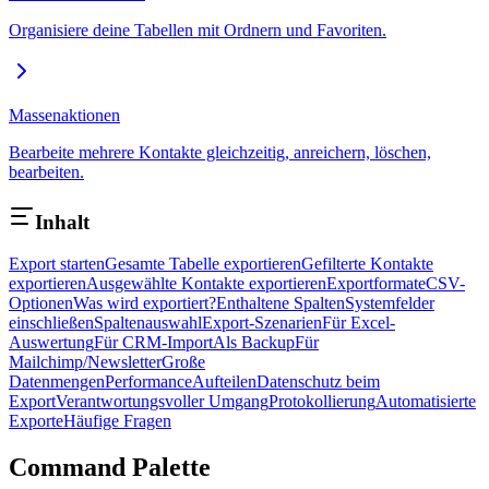
Organisiere deine Tabellen mit Ordnern und Favoriten.
Massenaktionen
Bearbeite mehrere Kontakte gleichzeitig, anreichern, löschen,
bearbeiten.
Inhalt
Export starten
Gesamte Tabelle exportieren
Gefilterte Kontakte
exportieren
Ausgewählte Kontakte exportieren
Exportformate
CSV-
Optionen
Was wird exportiert?
Enthaltene Spalten
Systemfelder
einschließen
Spaltenauswahl
Export-Szenarien
Für Excel-
Auswertung
Für CRM-Import
Als Backup
Für
Mailchimp/Newsletter
Große
Datenmengen
Performance
Aufteilen
Datenschutz beim
Export
Verantwortungsvoller Umgang
Protokollierung
Automatisierte
Exporte
Häufige Fragen
Command Palette