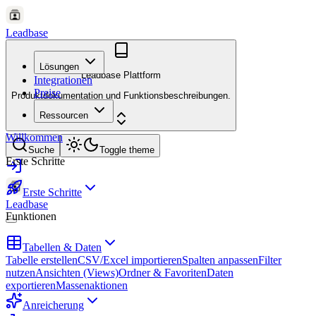
Leadbase
Lösungen
Leadbase Plattform
Integrationen
Preise
Produktdokumentation und Funktionsbeschreibungen.
Ressourcen
Willkommen
Suche
Toggle theme
Erste Schritte
Erste Schritte
Leadbase
Funktionen
Tabellen & Daten
Tabelle erstellen
CSV/Excel importieren
Spalten anpassen
Filter
nutzen
Ansichten (Views)
Ordner & Favoriten
Daten
exportieren
Massenaktionen
Anreicherung