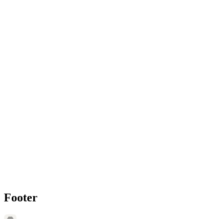
Jetzt unverbindlichen Demo-Call buchen
Jetzt Demo-Call buchen
Footer