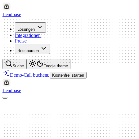
Leadbase
Lösungen
Integrationen
Preise
Ressourcen
Suche
Toggle theme
Demo-Call buchen
D
Kostenfrei starten
Leadbase