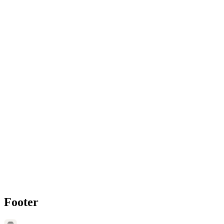
Jetzt unverbindlichen Demo-Call buchen
Jetzt Demo-Call buchen
Footer