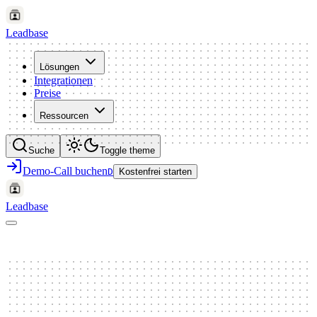
Leadbase
Lösungen
Integrationen
Preise
Ressourcen
Suche
Toggle theme
Demo-Call buchen
D
Kostenfrei starten
Leadbase